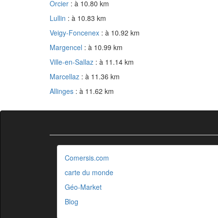
Orcier
: à 10.80 km
Lullin
: à 10.83 km
Veigy-Foncenex
: à 10.92 km
Margencel
: à 10.99 km
Ville-en-Sallaz
: à 11.14 km
Marcellaz
: à 11.36 km
Allinges
: à 11.62 km
Comersis.com
carte du monde
Géo-Market
Blog