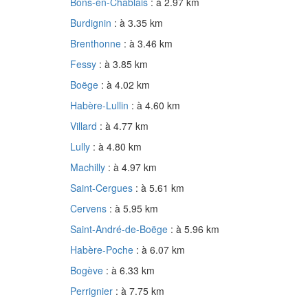
Bons-en-Chablais
: à 2.97 km
Burdignin
: à 3.35 km
Brenthonne
: à 3.46 km
Fessy
: à 3.85 km
Boëge
: à 4.02 km
Habère-Lullin
: à 4.60 km
Villard
: à 4.77 km
Lully
: à 4.80 km
Machilly
: à 4.97 km
Saint-Cergues
: à 5.61 km
Cervens
: à 5.95 km
Saint-André-de-Boëge
: à 5.96 km
Habère-Poche
: à 6.07 km
Bogève
: à 6.33 km
Perrignier
: à 7.75 km