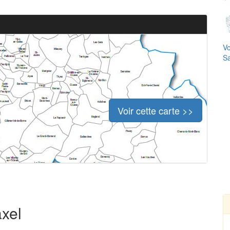
Vo
Sa
Voir cette carte >>
axel