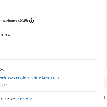
0 habitants
(2025)
mètres.
es
ments scolaires de la Rivière-Enverse.
 %.
L
 sur le site
Insee.fr