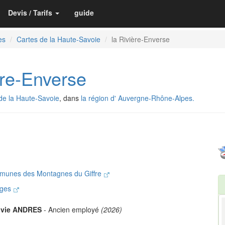
Devis / Tarifs
guide
es
Cartes de la Haute-Savoie
la Rivière-Enverse
re-Enverse
de la Haute-Savoie
, dans
la région d' Auvergne-Rhône-Alpes.
munes des Montagnes du Giffre
nges
lvie ANDRES
- Ancien employé
(2026)