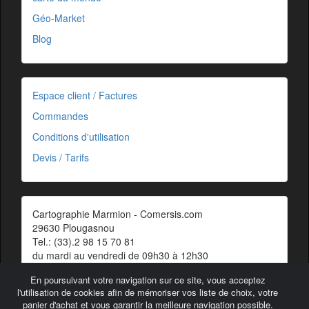
Géo-Market
Blog
Espace client / Factures
Commandes
Conditions d'utilisation
Devis / Tarifs
Cartographie Marmion - Comersis.com
29630 Plougasnou
Tel.: (33).2 98 15 70 81
du mardi au vendredi de 09h30 à 12h30
Siret : 387 676 828 00057
En poursuivant votre navigation sur ce site, vous acceptez
Contact
l'utilisation de cookies afin de mémoriser vos liste de choix, votre
panier d'achat et vous garantir la meilleure navigation possible.