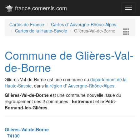
france.comersis.com
Toggl
navig
Cartes de France
Cartes d' Auvergne-Rhône-Alpes
Cartes de la Haute-Savoie
Glières-Val-de-Borne
Commune de Glières-Val-
de-Borne
Glières-Val-de-Borne est une commune du
département de la
Haute-Savoie
, dans
la région d' Auvergne-Rhône-Alpes.
Glières-Val-de-Borne
est une commune nouvelle issue du
regroupement des 2 communes :
Entremont
et
le Petit-
Bornand-les-Glières
.
Glières-Val-de-Borne
74130