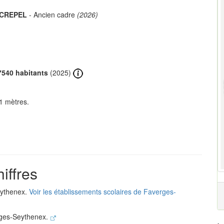
 CREPEL
- Ancien cadre
(2026)
7540 habitants
(2025)
1 mètres.
iffres
eythenex.
Voir les établissements scolaires de Faverges-
rges-Seythenex.