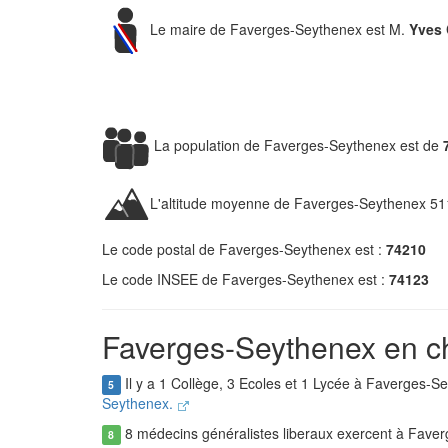
Le maire de Faverges-Seythenex est M.
Yves
La population de Faverges-Seythenex est de
L'altitude moyenne de Faverges-Seythenex 51
Le code postal de Faverges-Seythenex est :
74210
Le code INSEE de Faverges-Seythenex est :
74123
Faverges-Seythenex en ch
Il y a 1 Collège, 3 Ecoles et 1 Lycée à Faverges-S
5
Seythenex.
8 médecins généralistes liberaux exercent à Fave
8