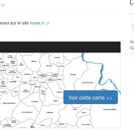
L
.
enex sur le site
Insee.fr
Vo
Sa
Voir cette carte >>