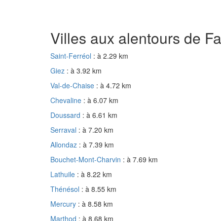
Villes aux alentours de 
Saint-Ferréol
: à 2.29 km
Giez
: à 3.92 km
Val-de-Chaise
: à 4.72 km
Chevaline
: à 6.07 km
Doussard
: à 6.61 km
Serraval
: à 7.20 km
Allondaz
: à 7.39 km
Bouchet-Mont-Charvin
: à 7.69 km
Lathuile
: à 8.22 km
Thénésol
: à 8.55 km
Mercury
: à 8.58 km
Marthod
: à 8.68 km