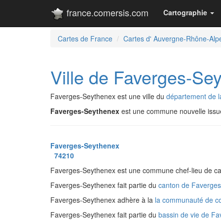
france.comersis.com
Cartographie
Cartes de France
Cartes d' Auvergne-Rhône-Alp
Ville de Faverges-Se
Faverges-Seythenex est une ville du
département de l
Faverges-Seythenex
est une commune nouvelle iss
Faverges-Seythenex
74210
Faverges-Seythenex est une commune chef-lieu de ca
Faverges-Seythenex fait partie du
canton de Faverge
Faverges-Seythenex adhère à la
la communauté de c
Faverges-Seythenex fait partie du
bassin de vie de F