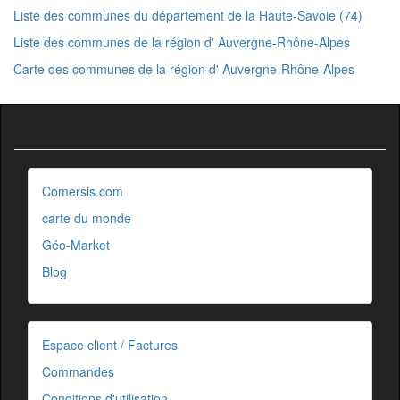
Liste des communes du département de la Haute-Savoie (74)
Liste des communes de la région d' Auvergne-Rhône-Alpes
Carte des communes de la région d' Auvergne-Rhône-Alpes
Comersis.com
carte du monde
Géo-Market
Blog
Espace client / Factures
Commandes
Conditions d'utilisation