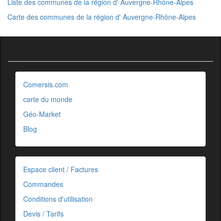
Liste des communes de la région d' Auvergne-Rhône-Alpes
Carte des communes de la région d' Auvergne-Rhône-Alpes
Comersis.com
carte du monde
Géo-Market
Blog
Espace client / Factures
Commandes
Conditions d'utilisation
Devis / Tarifs