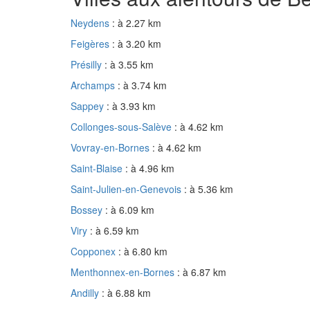
Neydens
: à 2.27 km
Feigères
: à 3.20 km
Présilly
: à 3.55 km
Archamps
: à 3.74 km
Sappey
: à 3.93 km
Collonges-sous-Salève
: à 4.62 km
Vovray-en-Bornes
: à 4.62 km
Saint-Blaise
: à 4.96 km
Saint-Julien-en-Genevois
: à 5.36 km
Bossey
: à 6.09 km
Viry
: à 6.59 km
Copponex
: à 6.80 km
Menthonnex-en-Bornes
: à 6.87 km
Andilly
: à 6.88 km