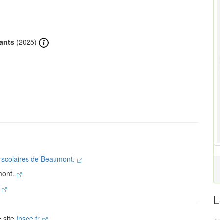
tants
(2025)
s scolaires de Beaumont.
mont.
.
L
e site
Insee.fr