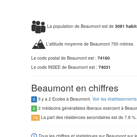
La population de Beaumont est de
3081 habi
L'altitude moyenne de Beaumont 750 mètres.
Le code postal de Beaumont est :
74160
Le code INSEE de Beaumont est :
74031
Beaumont en chiffres
Il y a 2 Ecoles à Beaumont.
Voir les établissement
2
2 médecins généralistes liberaux exercent à Beau
2
La part des résidences secondaires est de 7.8 %
7.8
Tous les chiffres et statistiques sur Beaumont sur l