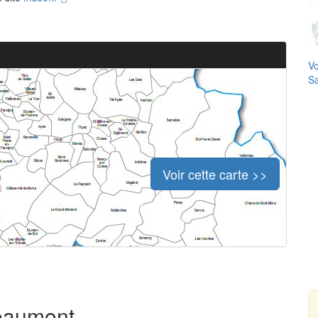
Vo
Sa
Voir cette carte >>
Beaumont