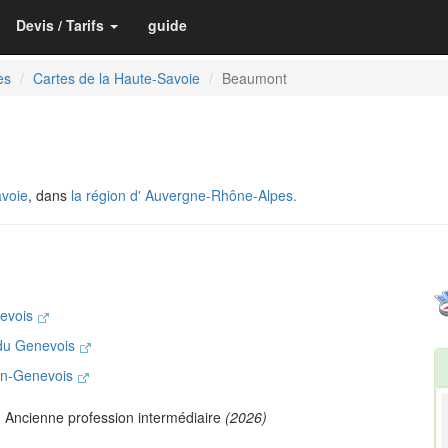
Devis / Tarifs
guide
es
Cartes de la Haute-Savoie
Beaumont
avoie
, dans
la région d' Auvergne-Rhône-Alpes.
nevois
du Genevois
-en-Genevois
 Ancienne profession intermédiaire
(2026)