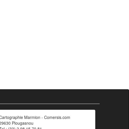
Cartographie Marmion - Comersis.com
29630 Plougasnou
Tel.: (33).2 98 15 70 81