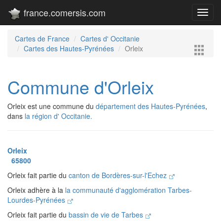
france.comersis.com
Toggl
navig
Cartes de France
Cartes d' Occitanie
Cartes des Hautes-Pyrénées
Orleix
Commune d'Orleix
Orleix est une commune du
département des Hautes-Pyrénées
,
dans
la région d' Occitanie.
Orleix
65800
Orleix fait partie du
canton de Bordères-sur-l'Echez
Orleix adhère à la
la communauté d'agglomération Tarbes-
Lourdes-Pyrénées
Orleix fait partie du
bassin de vie de Tarbes