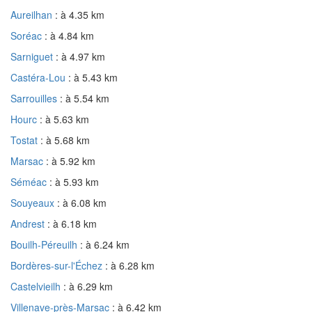
Aureilhan
: à 4.35 km
Soréac
: à 4.84 km
Sarniguet
: à 4.97 km
Castéra-Lou
: à 5.43 km
Sarrouilles
: à 5.54 km
Hourc
: à 5.63 km
Tostat
: à 5.68 km
Marsac
: à 5.92 km
Séméac
: à 5.93 km
Souyeaux
: à 6.08 km
Andrest
: à 6.18 km
Bouilh-Péreuilh
: à 6.24 km
Bordères-sur-l'Échez
: à 6.28 km
Castelvieilh
: à 6.29 km
Villenave-près-Marsac
: à 6.42 km