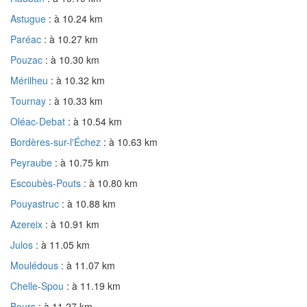
Astugue
: à 10.24 km
Paréac
: à 10.27 km
Pouzac
: à 10.30 km
Mérilheu
: à 10.32 km
Tournay
: à 10.33 km
Oléac-Debat
: à 10.54 km
Bordères-sur-l'Échez
: à 10.63 km
Peyraube
: à 10.75 km
Escoubès-Pouts
: à 10.80 km
Pouyastruc
: à 10.88 km
Azereix
: à 10.91 km
Julos
: à 11.05 km
Moulédous
: à 11.07 km
Chelle-Spou
: à 11.19 km
Bours
: à 11.27 km