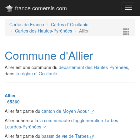
france.comersis.com
Toggl
navig
Cartes de France
Cartes d' Occitanie
Cartes des Hautes-Pyrénées
Allier
Commune d'Allier
Allier est une commune du
département des Hautes-Pyrénées
,
dans
la région d' Occitanie.
Allier
65360
Allier fait partie du
canton de Moyen Adour
Allier adhère à la
la communauté d'agglomération Tarbes-
Lourdes-Pyrénées
Allier fait partie du
bassin de vie de Tarbes