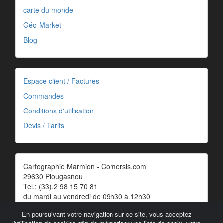
carte du monde
Géo-Market
Blog
Espace client / Factures
Commandes
Conditions d'utilisation
Devis / Tarifs
Cartographie Marmion - Comersis.com
29630 Plougasnou
Tel.: (33).2 98 15 70 81
du mardi au vendredi de 09h30 à 12h30
Siret : 387 676 828 00057
En poursuivant votre navigation sur ce site, vous acceptez
Contact
l'utilisation de cookies afin de mémoriser vos liste de choix, votre