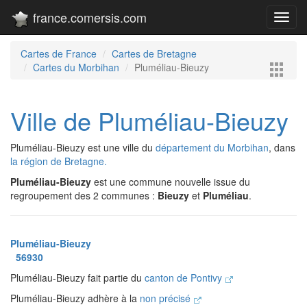
france.comersis.com
Toggl
navig
Cartes de France
Cartes de Bretagne
Cartes du Morbihan
Pluméliau-Bieuzy
Ville de Pluméliau-Bieuzy
Pluméliau-Bieuzy est une ville du
département du Morbihan
, dans
la région de Bretagne.
Pluméliau-Bieuzy
est une commune nouvelle issue du
regroupement des 2 communes :
Bieuzy
et
Pluméliau
.
Pluméliau-Bieuzy
56930
Pluméliau-Bieuzy fait partie du
canton de Pontivy
Pluméliau-Bieuzy adhère à la
non précisé