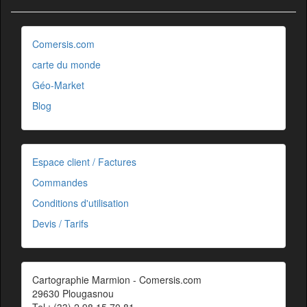
Comersis.com
carte du monde
Géo-Market
Blog
Espace client / Factures
Commandes
Conditions d'utilisation
Devis / Tarifs
Cartographie Marmion - Comersis.com
29630 Plougasnou
Tel.: (33).2 98 15 70 81