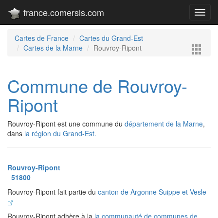
france.comersis.com
Toggl
navig
Cartes de France
Cartes du Grand-Est
Cartes de la Marne
Rouvroy-Ripont
Commune de Rouvroy-
Ripont
Rouvroy-Ripont est une commune du
département de la Marne
,
dans
la région du Grand-Est.
Rouvroy-Ripont
51800
Rouvroy-Ripont fait partie du
canton de Argonne Suippe et Vesle
Rouvroy-Ripont adhère à la
la communauté de communes de