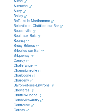
Authe
Autruche
Autry
Ballay
Beffu-et-le-Morthomme
Belleville-et-Châtillon-sur-Bar
Bouconville
Boult-aux-Bois
Bourcq
Brécy-Brières
Brieulles-sur-Bar
Briquenay
Cauroy
Challerange
Champigneulle
Charbogne
Chardeny
Bairon-et-ses-Environs
Chevières
Chuffilly-Roche
Condé-lès-Autry
Contreuve
Cornay