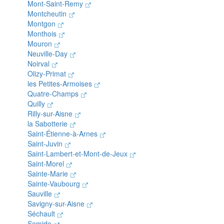
Mont-Saint-Remy
Montcheutin
Montgon
Monthois
Mouron
Neuville-Day
Noirval
Olizy-Primat
les Petites-Armoises
Quatre-Champs
Quilly
Rilly-sur-Aisne
la Sabotterie
Saint-Étienne-à-Arnes
Saint-Juvin
Saint-Lambert-et-Mont-de-Jeux
Saint-Morel
Sainte-Marie
Sainte-Vaubourg
Sauville
Savigny-sur-Aisne
Séchault
Semide