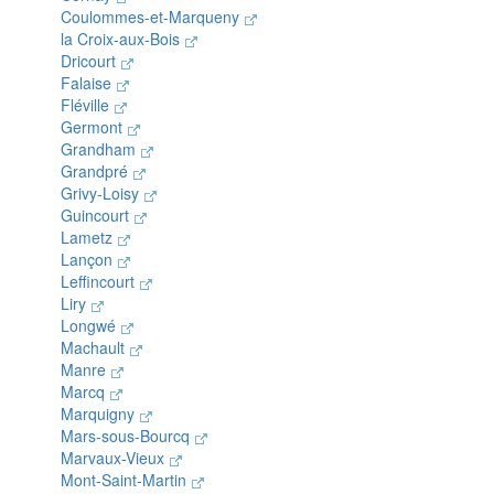
Coulommes-et-Marqueny
la Croix-aux-Bois
Dricourt
Falaise
Fléville
Germont
Grandham
Grandpré
Grivy-Loisy
Guincourt
Lametz
Lançon
Leffincourt
Liry
Longwé
Machault
Manre
Marcq
Marquigny
Mars-sous-Bourcq
Marvaux-Vieux
Mont-Saint-Martin