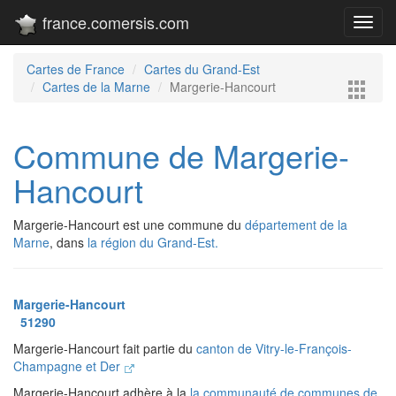
france.comersis.com
Toggl
navig
Cartes de France
Cartes du Grand-Est
Cartes de la Marne
Margerie-Hancourt
Commune de Margerie-
Hancourt
Margerie-Hancourt est une commune du
département de la
Marne
, dans
la région du Grand-Est.
Margerie-Hancourt
51290
Margerie-Hancourt fait partie du
canton de Vitry-le-François-
Champagne et Der
Margerie-Hancourt adhère à la
la communauté de communes de