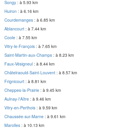
Songy
: à 5.93 km
Huiron
: à 6.16 km
Courdemanges
: à 6.85 km
Ablancourt
: à 7.44 km
Coole
: à 7.55 km
Vitry-le-François
: à 7.65 km
Saint-Martin-aux-Champs
: à 8.23 km
Faux-Vésigneul
: à 8.44 km
Châtelraould-Saint-Louvent
: à 8.57 km
Frignicourt
: à 8.81 km
Cheppes-la-Prairie
: à 9.45 km
Aulnay-l'Aître
: à 9.46 km
Vitry-en-Perthois
: à 9.59 km
Chaussée-sur-Marne
: à 9.61 km
Marolles
: à 10.13 km