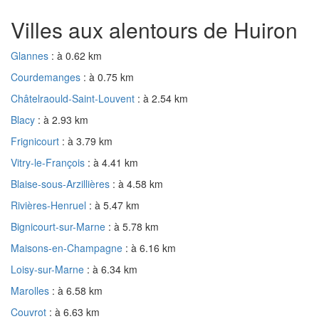
Villes aux alentours de Huiron
Glannes
: à 0.62 km
Courdemanges
: à 0.75 km
Châtelraould-Saint-Louvent
: à 2.54 km
Blacy
: à 2.93 km
Frignicourt
: à 3.79 km
Vitry-le-François
: à 4.41 km
Blaise-sous-Arzillières
: à 4.58 km
Rivières-Henruel
: à 5.47 km
Bignicourt-sur-Marne
: à 5.78 km
Maisons-en-Champagne
: à 6.16 km
Loisy-sur-Marne
: à 6.34 km
Marolles
: à 6.58 km
Couvrot
: à 6.63 km