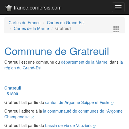
france.comersis.com
Toggl
navig
Cartes de France
Cartes du Grand-Est
Cartes de la Marne
Gratreuil
Commune de Gratreuil
Gratreuil est une commune du
département de la Marne
, dans
la
région du Grand-Est.
Gratreuil
51800
Gratreuil fait partie du
canton de Argonne Suippe et Vesle
Gratreuil adhère à la
la communauté de communes de l'Argonne
Champenoise
Gratreuil fait partie du
bassin de vie de Vouziers