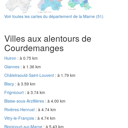
Voir toutes les cartes du département de la Marne (51)
Villes aux alentours de
Courdemanges
Huiron
: à 0.75 km
Glannes
: à 1.36 km
Châtelraould-Saint-Louvent
: à 1.79 km
Blacy
: à 3.59 km
Frignicourt
: à 3.74 km
Blaise-sous-Arzillières
: à 4.00 km
Rivières-Henruel
: à 4.74 km
Vitry-le-François
: à 4.74 km
Bignicourt-sur-Marne
: à 5.43 km