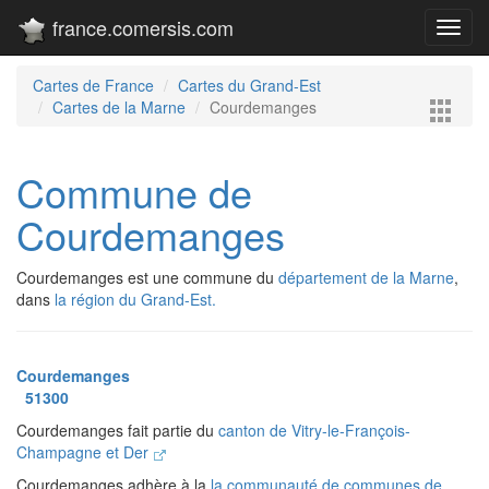
france.comersis.com
Toggl
navig
Cartes de France
Cartes du Grand-Est
Cartes de la Marne
Courdemanges
Commune de
Courdemanges
Courdemanges est une commune du
département de la Marne
,
dans
la région du Grand-Est.
Courdemanges
51300
Courdemanges fait partie du
canton de Vitry-le-François-
Champagne et Der
Courdemanges adhère à la
la communauté de communes de