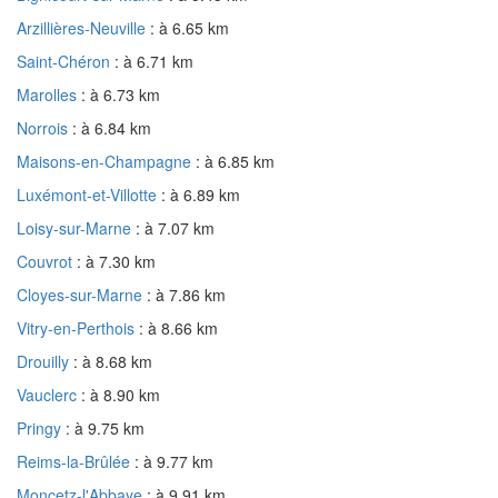
Arzillières-Neuville
: à 6.65 km
Saint-Chéron
: à 6.71 km
Marolles
: à 6.73 km
Norrois
: à 6.84 km
Maisons-en-Champagne
: à 6.85 km
Luxémont-et-Villotte
: à 6.89 km
Loisy-sur-Marne
: à 7.07 km
Couvrot
: à 7.30 km
Cloyes-sur-Marne
: à 7.86 km
Vitry-en-Perthois
: à 8.66 km
Drouilly
: à 8.68 km
Vauclerc
: à 8.90 km
Pringy
: à 9.75 km
Reims-la-Brûlée
: à 9.77 km
Moncetz-l'Abbaye
: à 9.91 km