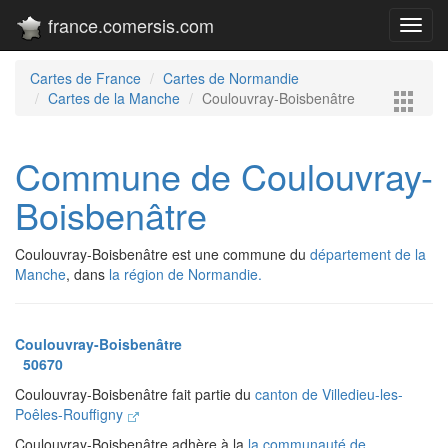
france.comersis.com
Toggl
navig
Cartes de France
Cartes de Normandie
Cartes de la Manche
Coulouvray-Boisbenâtre
Commune de Coulouvray-
Boisbenâtre
Coulouvray-Boisbenâtre est une commune du
département de la
Manche
, dans
la région de Normandie.
Coulouvray-Boisbenâtre
50670
Coulouvray-Boisbenâtre fait partie du
canton de Villedieu-les-
Poêles-Rouffigny
Coulouvray-Boisbenâtre adhère à la
la communauté de