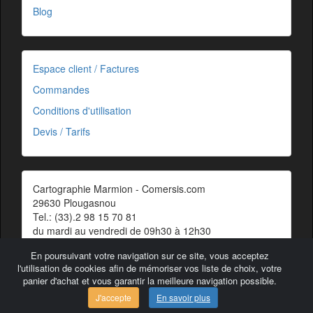
Blog
Espace client / Factures
Commandes
Conditions d'utilisation
Devis / Tarifs
Cartographie Marmion - Comersis.com
29630 Plougasnou
Tel.: (33).2 98 15 70 81
du mardi au vendredi de 09h30 à 12h30
Siret : 387 676 828 00057
En poursuivant votre navigation sur ce site, vous acceptez
Contact
l'utilisation de cookies afin de mémoriser vos liste de choix, votre
panier d'achat et vous garantir la meilleure navigation possible.
J'accepte
En savoir plus