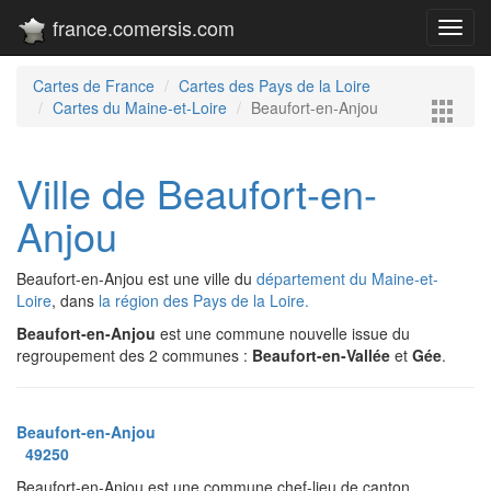
france.comersis.com
Toggl
navig
Cartes de France
Cartes des Pays de la Loire
Cartes du Maine-et-Loire
Beaufort-en-Anjou
Ville de Beaufort-en-
Anjou
Beaufort-en-Anjou est une ville du
département du Maine-et-
Loire
, dans
la région des Pays de la Loire.
Beaufort-en-Anjou
est une commune nouvelle issue du
regroupement des 2 communes :
Beaufort-en-Vallée
et
Gée
.
Beaufort-en-Anjou
49250
Beaufort-en-Anjou est une commune chef-lieu de canton.