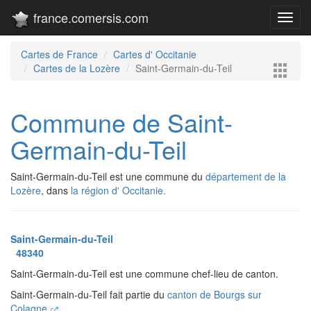
france.comersis.com
Toggl
navig
Cartes de France
Cartes d' Occitanie
Cartes de la Lozère
Saint-Germain-du-Teil
Commune de Saint-
Germain-du-Teil
Saint-Germain-du-Teil est une commune du
département de la
Lozère
, dans
la région d' Occitanie.
Saint-Germain-du-Teil
48340
Saint-Germain-du-Teil est une commune chef-lieu de canton.
Saint-Germain-du-Teil fait partie du
canton de Bourgs sur
Colagne