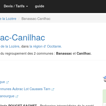
Devis / Tarifs
guide
e la Lozère
Banassac-Canilhac
c-Canilhac
de la Lozère
, dans
la région d' Occitanie.
e du regroupement des 2 communes :
Banassac
et
Canilhac
.
rgue
mmunes Aubrac Lot Causses Tarn
 Canourgue
alerie POUGET SAGNET
- Profession intermédiaire de la santé