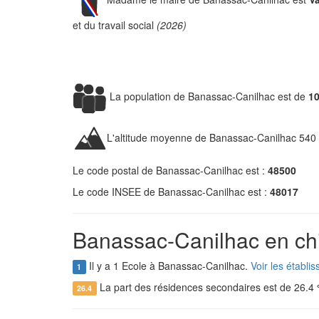
et du travail social
(2026)
La population de Banassac-Canilhac est de
10
L'altitude moyenne de Banassac-Canilhac 540
Le code postal de Banassac-Canilhac est :
48500
Le code INSEE de Banassac-Canilhac est :
48017
Banassac-Canilhac en chi
Il y a 1 Ecole à Banassac-Canilhac.
Voir les établ
1
La part des résidences secondaires est de 26.4
26.4