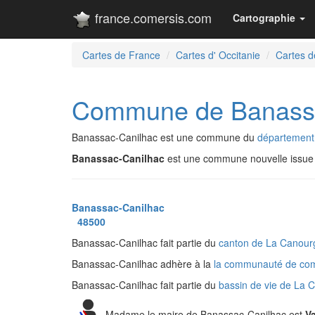
france.comersis.com
Cartographie
Cartes de France
Cartes d' Occitanie
Cartes d
Commune de Banassa
Banassac-Canilhac est une commune du
département 
Banassac-Canilhac
est une commune nouvelle issu
Banassac-Canilhac
48500
Banassac-Canilhac fait partie du
canton de La Canou
Banassac-Canilhac adhère à la
la communauté de co
Banassac-Canilhac fait partie du
bassin de vie de La
Madame le maire de Banassac-Canilhac est
V