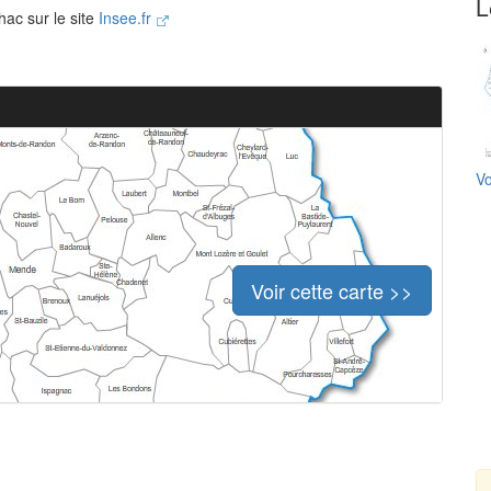
L
hac sur le site
Insee.fr
Vo
Voir cette carte >>