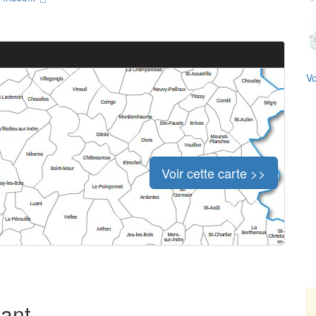
Vo
Voir cette carte >>
uant