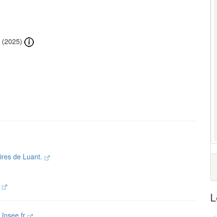
(2025)
aires de Luant.
.
L
e
Insee.fr