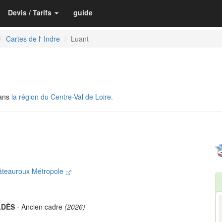
Devis / Tarifs
guide
Cartes de l' Indre
Luant
dans
la région du Centre-Val de Loire.
âteauroux Métropole
LDÈS
- Ancien cadre
(2026)