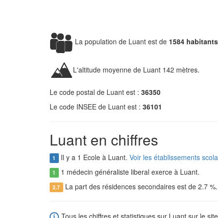
La population de Luant est de
1584 habitants
L'altitude moyenne de Luant 142 mètres.
Le code postal de Luant est :
36350
Le code INSEE de Luant est :
36101
Luant en chiffres
Il y a 1 Ecole à Luant.
Voir les établissements scol
1
1 médecin généraliste liberal exerce à Luant.
1
La part des résidences secondaires est de 2.7 %
2.7
Tous les chiffres et statistiques sur Luant sur le sit