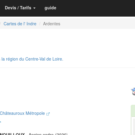
Devis / Tarifs
guide
Cartes de l' Indre
Ardentes
s
la région du Centre-Val de Loire.
 Châteauroux Métropole
ENOUILLOUX
- Ancien cadre
(2026)