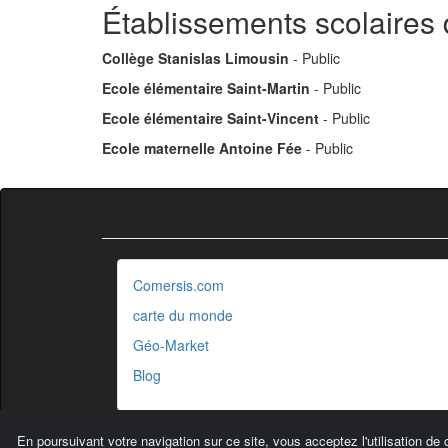
Établissements scolaires
Collège Stanislas Limousin
- Public
Ecole élémentaire Saint-Martin
- Public
Ecole élémentaire Saint-Vincent
- Public
Ecole maternelle Antoine Fée
- Public
Comersis.com
carte du monde
Géo-Market
Blog
En poursuivant votre navigation sur ce site, vous acceptez l'utilisation de 