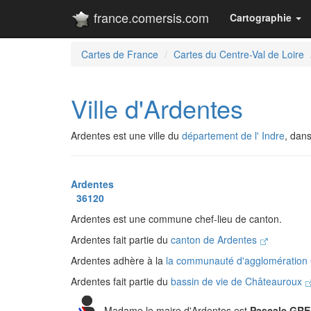
france.comersis.com
Cartographie
Cartes de France
Cartes du Centre-Val de Loire
Ville d'Ardentes
Ardentes est une ville du
département de l' Indre
, dan
Ardentes
36120
Ardentes est une commune chef-lieu de canton.
Ardentes fait partie du
canton de Ardentes
Ardentes adhère à la
la communauté d'agglomération
Ardentes fait partie du
bassin de vie de Châteauroux
Madame le maire d'Ardentes est
Pascale GR