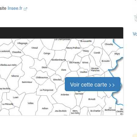
 site
Insee.fr
Vo
Voir cette carte >>