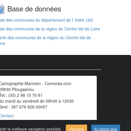
Base de données
ste des communes du département de l' Indre (36)
ste des communes de la région du Centre-Val de Loire
rte des communes de la région du Centre-Val de
ire
Cartographie Marmion - Comersis.com
29630 Plougasnou
Tel.: (33).2 98 15 70 81
du mardi au vendredi de 09h30 à 12h30
Siret : 387 676 828 00057
Contact
ntir la meilleure navigation possible.
J'accepte
En savoir plus