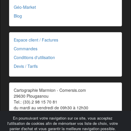
Géo-Market
Blog
Espace client / Factures
Commandes
Conditions d'utilisation
Devis / Tarifs
Cartographie Marmion - Comersis.com
29630 Plougasnou
Tel.: (33).2 98 15 70 81
du mardi au vendredi de 09h30 à 12h30
Siret : 387 676 828 00057
En poursuivant votre navigation sur ce site, vous acceptez
Contact
l'utilisation de cookies afin de mémoriser vos liste de choix, votre
panier d'achat et vous garantir la meilleure navigation possible.