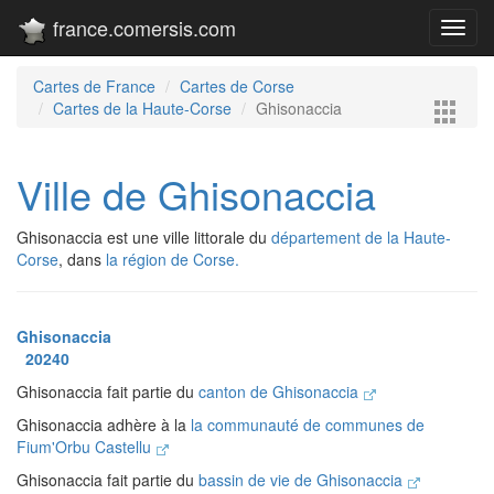
france.comersis.com
Toggl
navig
Cartes de France
Cartes de Corse
Cartes de la Haute-Corse
Ghisonaccia
Ville de Ghisonaccia
Ghisonaccia est une ville littorale du
département de la Haute-
Corse
, dans
la région de Corse.
Ghisonaccia
20240
Ghisonaccia fait partie du
canton de Ghisonaccia
Ghisonaccia adhère à la
la communauté de communes de
Fium'Orbu Castellu
Ghisonaccia fait partie du
bassin de vie de Ghisonaccia