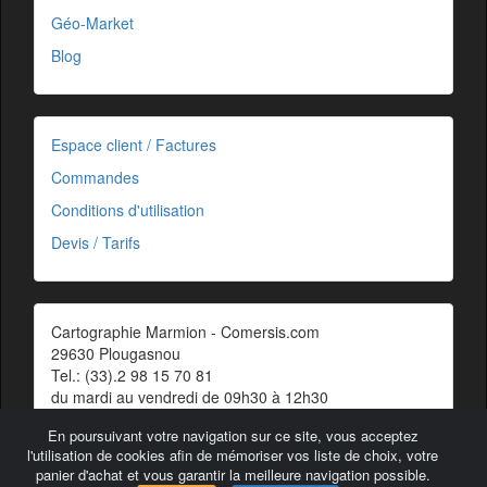
Géo-Market
Blog
Espace client / Factures
Commandes
Conditions d'utilisation
Devis / Tarifs
Cartographie Marmion - Comersis.com
29630 Plougasnou
Tel.: (33).2 98 15 70 81
du mardi au vendredi de 09h30 à 12h30
Siret : 387 676 828 00057
En poursuivant votre navigation sur ce site, vous acceptez
Contact
l'utilisation de cookies afin de mémoriser vos liste de choix, votre
panier d'achat et vous garantir la meilleure navigation possible.