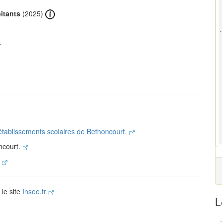
itants
(2025)
.
 établissements scolaires de Bethoncourt.
ncourt.
.
 le site
Insee.fr
L