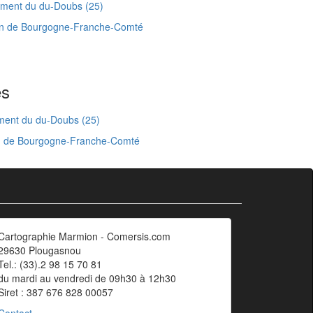
ment du du-Doubs (25)
on de Bourgogne-Franche-Comté
es
ment du du-Doubs (25)
on de Bourgogne-Franche-Comté
Cartographie Marmion - Comersis.com
29630 Plougasnou
Tel.: (33).2 98 15 70 81
du mardi au vendredi de 09h30 à 12h30
Siret : 387 676 828 00057
Contact