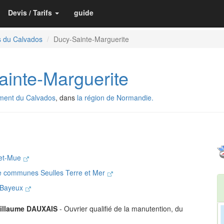
Devis / Tarifs
guide
s du Calvados
Ducy-Sainte-Marguerite
inte-Marguerite
ment du Calvados
, dans
la région de Normandie.
-et-Mue
 communes Seulles Terre et Mer
e Bayeux
illaume DAUXAIS
- Ouvrier qualifié de la manutention, du