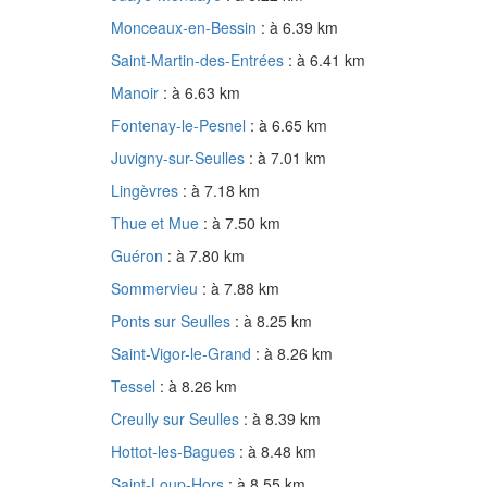
Monceaux-en-Bessin
: à 6.39 km
Saint-Martin-des-Entrées
: à 6.41 km
Manoir
: à 6.63 km
Fontenay-le-Pesnel
: à 6.65 km
Juvigny-sur-Seulles
: à 7.01 km
Lingèvres
: à 7.18 km
Thue et Mue
: à 7.50 km
Guéron
: à 7.80 km
Sommervieu
: à 7.88 km
Ponts sur Seulles
: à 8.25 km
Saint-Vigor-le-Grand
: à 8.26 km
Tessel
: à 8.26 km
Creully sur Seulles
: à 8.39 km
Hottot-les-Bagues
: à 8.48 km
Saint-Loup-Hors
: à 8.55 km