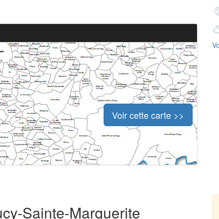
Vo
Voir cette carte >>
ucy-Sainte-Marguerite