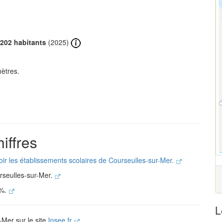
202 habitants
(2025)
ètres.
iffres
oir les établissements scolaires de Courseulles-sur-Mer.
rseulles-sur-Mer.
 %.
L
-Mer sur le site
Insee.fr