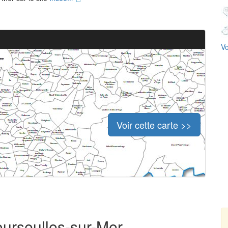
Vo
Voir cette carte >>
ourseulles-sur-Mer