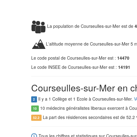
La population de Courseulles-sur-Mer est de
4
L'altitude moyenne de Courseulles-sur-Mer 5 m
Le code postal de Courseulles-sur-Mer est :
14470
Le code INSEE de Courseulles-sur-Mer est :
14191
Courseulles-sur-Mer en ch
Il y a 1 Collège et 1 Ecole à Courseulles-sur-Mer.
V
2
10 médecins généralistes liberaux exercent à Cou
10
La part des résidences secondaires est de 52.2
52.2
Tous les chiffres et statistiques sur Courseulles-sur