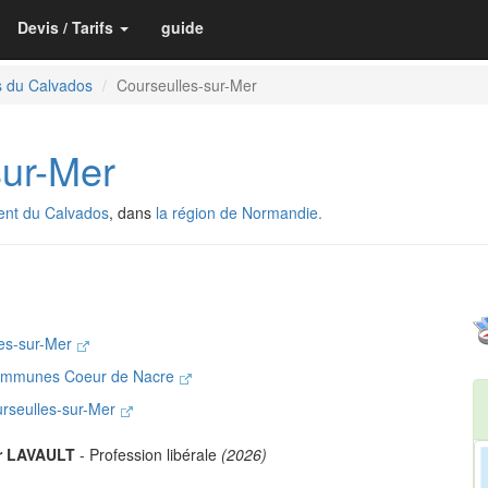
Devis / Tarifs
guide
s du Calvados
Courseulles-sur-Mer
sur-Mer
ent du Calvados
, dans
la région de Normandie.
les-sur-Mer
ommunes Coeur de Nacre
urseulles-sur-Mer
er LAVAULT
- Profession libérale
(2026)