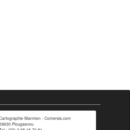
Cartographie Marmion - Comersis.com
29630 Plougasnou
Tel.: (33).2 98 15 70 81