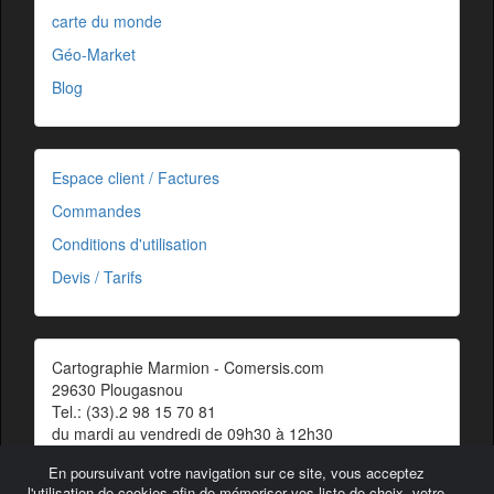
carte du monde
Géo-Market
Blog
Espace client / Factures
Commandes
Conditions d'utilisation
Devis / Tarifs
Cartographie Marmion - Comersis.com
29630 Plougasnou
Tel.: (33).2 98 15 70 81
du mardi au vendredi de 09h30 à 12h30
Siret : 387 676 828 00057
En poursuivant votre navigation sur ce site, vous acceptez
Contact
l'utilisation de cookies afin de mémoriser vos liste de choix, votre