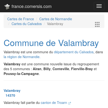
france.comersis.com
Toggl
navig
Cartes de France
Cartes de Normandie
Cartes du Calvados
Valambray
Commune de Valambray
Valambray est une commune du
département du Calvados
, dans
la région de Normandie.
Valambray
est une commune nouvelle issue du regroupement
des 5 communes :
Airan
,
Billy
,
Conteville
,
Fierville-Bray
et
Poussy-la-Campagne
.
Valambray
14370
Valambray fait partie du
canton de Troarn