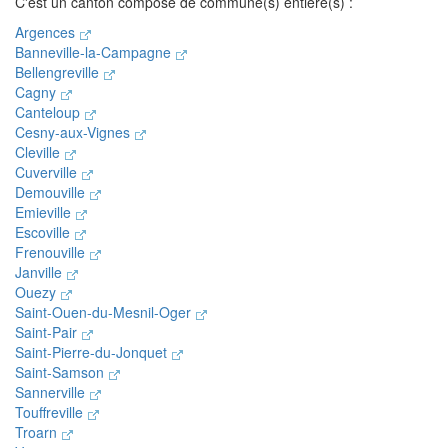
C'est un canton composé de commune(s) entière(s) :
Argences
Banneville-la-Campagne
Bellengreville
Cagny
Canteloup
Cesny-aux-Vignes
Cleville
Cuverville
Demouville
Emieville
Escoville
Frenouville
Janville
Ouezy
Saint-Ouen-du-Mesnil-Oger
Saint-Pair
Saint-Pierre-du-Jonquet
Saint-Samson
Sannerville
Touffreville
Troarn