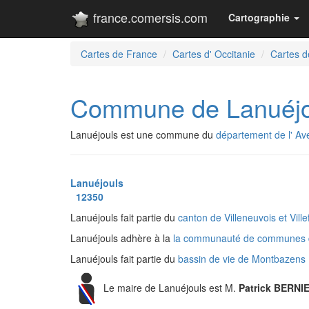
france.comersis.com
Cartographie
Cartes de France
Cartes d' Occitanie
Cartes d
Commune de Lanuéjo
Lanuéjouls est une commune du
département de l' Av
Lanuéjouls
12350
Lanuéjouls fait partie du
canton de Villeneuvois et Vill
Lanuéjouls adhère à la
la communauté de communes 
Lanuéjouls fait partie du
bassin de vie de Montbazens
Le maire de Lanuéjouls est M.
Patrick BERNI