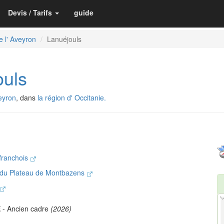
Devis / Tarifs
guide
e l' Aveyron
Lanuéjouls
uls
eyron
, dans
la région d' Occitanie.
efranchois
du Plateau de Montbazens
E
- Ancien cadre
(2026)