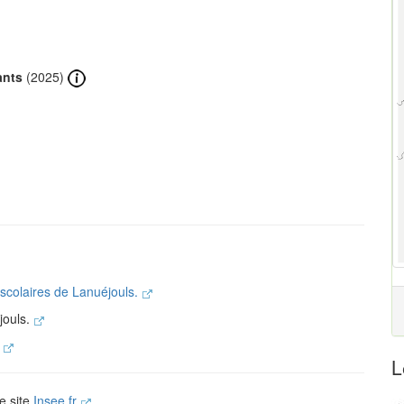
ants
(2025)
 scolaires de Lanuéjouls.
jouls.
.
L
le site
Insee.fr