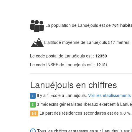
La population de Lanuéjouls est de
761 habit
L'altitude moyenne de Lanuéjouls 517 mètres.
Le code postal de Lanuéjouls est :
12350
Le code INSEE de Lanuéjouls est :
12121
Lanuéjouls en chiffres
Il y a 1 Ecole à Lanuéjouls.
Voir les établissements
1
3 médecins généralistes liberaux exercent à Lanué
3
La part des résidences secondaires est de 9.8 %
9.8
Tous les chiffres et statistiques sur Lanuéjouls sur 