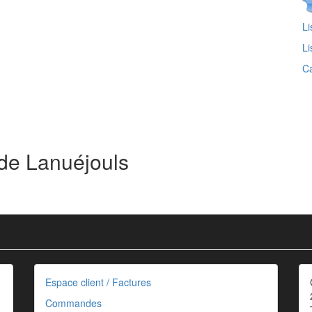
Li
Li
Ca
 de Lanuéjouls
Espace client / Factures
Commandes