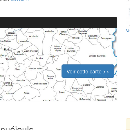
Vo
Voir cette carte >>
anuéjouls