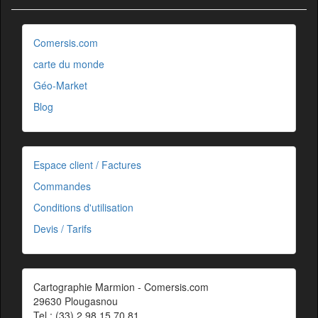
Comersis.com
carte du monde
Géo-Market
Blog
Espace client / Factures
Commandes
Conditions d'utilisation
Devis / Tarifs
Cartographie Marmion - Comersis.com
29630 Plougasnou
Tel.: (33).2 98 15 70 81