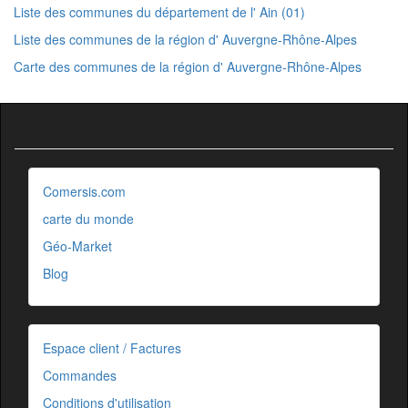
Liste des communes du département de l' Ain (01)
Liste des communes de la région d' Auvergne-Rhône-Alpes
Carte des communes de la région d' Auvergne-Rhône-Alpes
Comersis.com
carte du monde
Géo-Market
Blog
Espace client / Factures
Commandes
Conditions d'utilisation