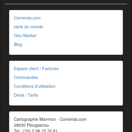
Comersis.com
carte du monde
Géo-Market
Blog
Espace client / Factures
Commandes
Conditions d'utilisation
Devis / Tarifs
Cartographie Marmion - Comersis.com
29630 Plougasnou
Tel.: (33).2 98 15 70 81