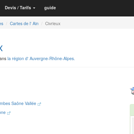
Devis / Tarifs
guide
es
Cartes de l' Ain
Civrieux
x
dans
la région d' Auvergne-Rhône-Alpes.
mbes Saône Vallée
aône