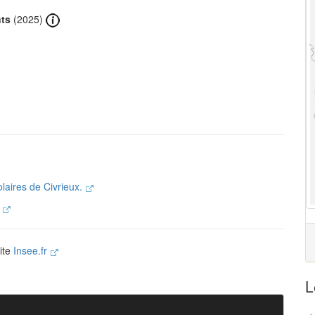
nts
(2025)
olaires de Civrieux.
.
site
Insee.fr
L