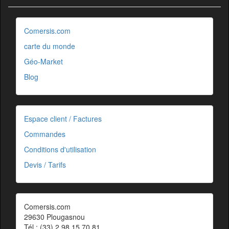
Comersis.com
carte du monde
Géo-Market
Blog
Espace client / Factures
Commandes
Conditions d'utilisation
Devis / Tarifs
Comersis.com
29630 Plougasnou
Tél.: (33).2 98 15 70 81