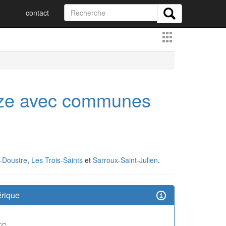
contact
èze avec communes
-Doustre
,
Les Trois-Saints
et
Sarroux-Saint-Julien
.
rique
TC