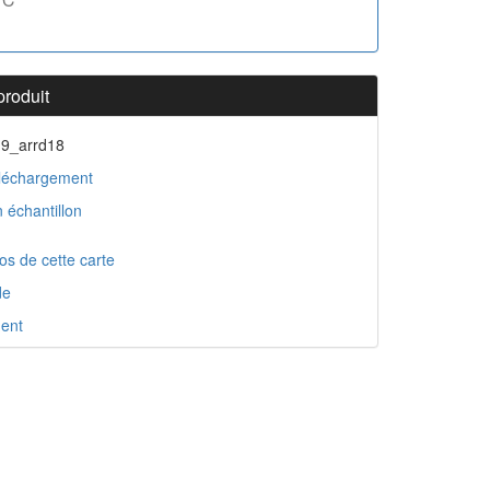
produit
19_arrd18
léchargement
 échantillon
os de cette carte
de
ent