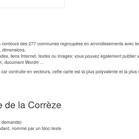
les contours des 277 communes regroupées en arrondissements avec l
e, dimensions.
ndes, liens Internet, textes ou images; vous pouvez également publier
t®, document Word® ...
ar contruite en vecteurs, cette carte est la plus polyvalente et la plus 
e de la Corrèze
.
ur demande)
ndant, nommé par un bloc-texte.