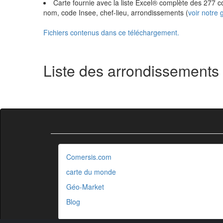
Carte fournie avec la liste Excel® complète des 277
nom, code Insee, chef-lieu, arrondissements (
voir notre
Fichiers contenus dans ce téléchargement.
Liste des arrondissements
Comersis.com
carte du monde
Géo-Market
Blog