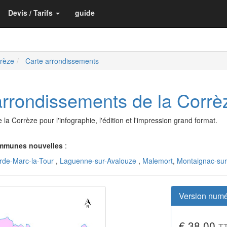
Devis / Tarifs
guide
rrèze
Carte arrondissements
arrondissements de la Corr
a Corrèze pour l'infographie, l'édition et l'impression grand format.
mmunes nouvelles
:
rde-Marc-la-Tour
,
Laguenne-sur-Avalouze
,
Malemort
,
Montaignac-sur
Version numé
€ 38.00
T