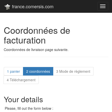
france.comersis.com
Toggl
navig
Coordonnées de
facturation
Coordonnées de livraison page suivante.
1 panier
2 coordonnées
3 Mode de règlement
4 Téléchargement
Your details
Please, fill out the form below :