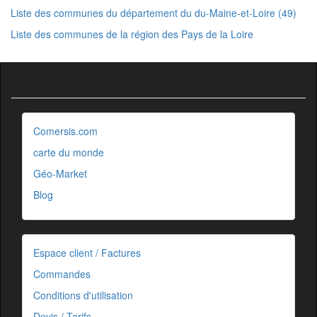
Liste des communes du département du du-Maine-et-Loire (49)
Liste des communes de la région des Pays de la Loire
Comersis.com
carte du monde
Géo-Market
Blog
Espace client / Factures
Commandes
Conditions d'utilisation
Devis / Tarifs