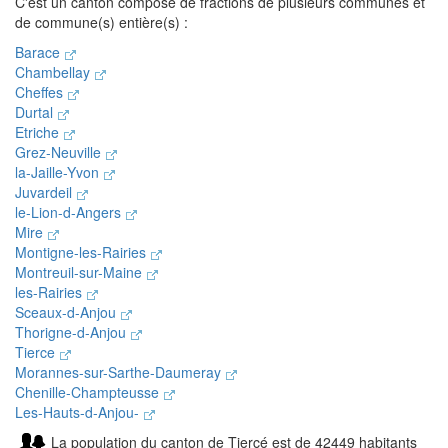
C'est un canton composé de fractions de plusieurs communes et
de commune(s) entière(s) :
Barace
Chambellay
Cheffes
Durtal
Etriche
Grez-Neuville
la-Jaille-Yvon
Juvardeil
le-Lion-d-Angers
Mire
Montigne-les-Rairies
Montreuil-sur-Maine
les-Rairies
Sceaux-d-Anjou
Thorigne-d-Anjou
Tierce
Morannes-sur-Sarthe-Daumeray
Chenille-Champteusse
Les-Hauts-d-Anjou-
La population du canton de Tiercé est de 42449 habitants