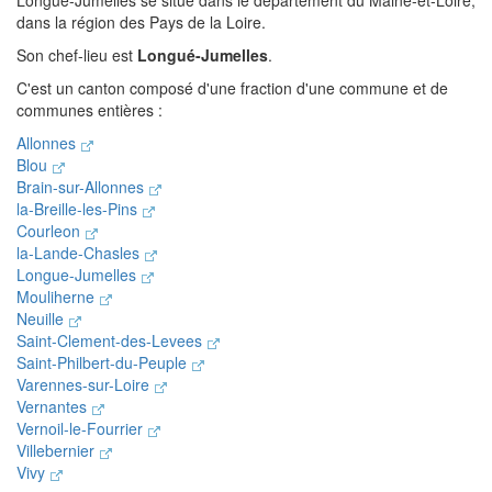
Longué-Jumelles se situe dans le département du Maine-et-Loire,
dans la région des Pays de la Loire.
Son chef-lieu est
Longué-Jumelles
.
C'est un canton composé d'une fraction d'une commune et de
communes entières :
Allonnes
Blou
Brain-sur-Allonnes
la-Breille-les-Pins
Courleon
la-Lande-Chasles
Longue-Jumelles
Mouliherne
Neuille
Saint-Clement-des-Levees
Saint-Philbert-du-Peuple
Varennes-sur-Loire
Vernantes
Vernoil-le-Fourrier
Villebernier
Vivy