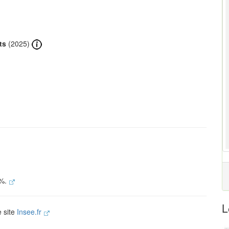
ts
(2025)
 %.
L
e site
Insee.fr