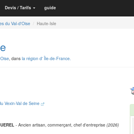
Devis / Tarifs
guide
es du Val-d'Oise
Haute-Isle
le
'Oise
, dans
la région d' Île-de-France.
 Vexin-Val de Seine
QUEREL
- Ancien artisan, commerçant, chef d'entreprise
(2026)