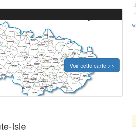
Vo
Voir cette carte >>
te-Isle