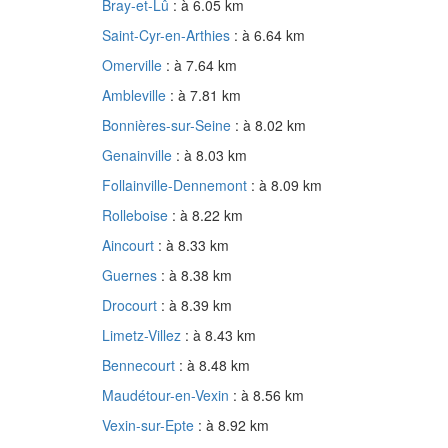
Bray-et-Lû
: à 6.05 km
Saint-Cyr-en-Arthies
: à 6.64 km
Omerville
: à 7.64 km
Ambleville
: à 7.81 km
Bonnières-sur-Seine
: à 8.02 km
Genainville
: à 8.03 km
Follainville-Dennemont
: à 8.09 km
Rolleboise
: à 8.22 km
Aincourt
: à 8.33 km
Guernes
: à 8.38 km
Drocourt
: à 8.39 km
Limetz-Villez
: à 8.43 km
Bennecourt
: à 8.48 km
Maudétour-en-Vexin
: à 8.56 km
Vexin-sur-Epte
: à 8.92 km