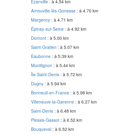
Ézanville
: à 4.54 km
Arnouville-lès-Gonesse
: à 4.70 km
Margency
: à 4.71 km
Épinay-sur-Seine
: à 4.92 km
Domont
: à 5.00 km
Saint-Gratien
: à 5.07 km
Eaubonne
: à 5.39 km
Montlignon
: à 5.44 km
Île-Saint-Denis
: à 5.72 km
Dugny
: à 5.94 km
Bonneuil-en-France
: à 5.98 km
Villeneuve-la-Garenne
: à 6.27 km
Saint-Denis
: à 6.48 km
Plessis-Gassot
: à 6.52 km
Bouqueval
: à 6.52 km