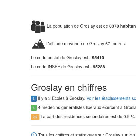
La population de Groslay est de
8378 habitan
L'altitude moyenne de Groslay 67 mètres.
Le code postal de Groslay est :
95410
Le code INSEE de Groslay est :
95288
Groslay en chiffres
Il y a 3 Ecoles à Groslay.
Voir les établissements s
3
4 médecins généralistes liberaux exercent à Grosl
4
La part des résidences secondaires est de 0.9 %
0.9
Tous les chiffres et statistiques sur Groslay sur le s