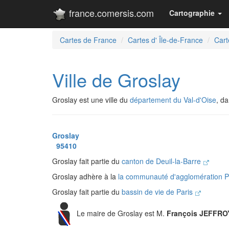
france.comersis.com
Cartographie
Cartes de France
Cartes d' Île-de-France
Cart
Ville de Groslay
Groslay est une ville du
département du Val-d'Oise
, d
Groslay
95410
Groslay fait partie du
canton de Deuil-la-Barre
Groslay adhère à la
la communauté d'agglomération P
Groslay fait partie du
bassin de vie de Paris
Le maire de Groslay est M.
François JEFFRO