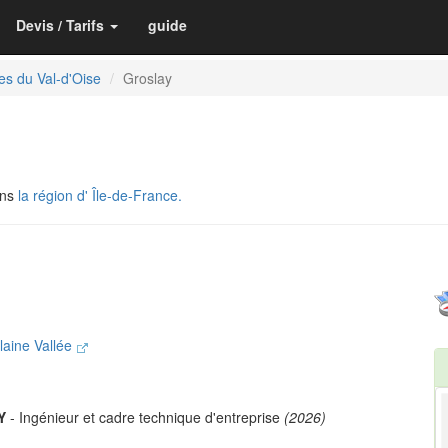
Devis / Tarifs
guide
es du Val-d'Oise
Groslay
ans
la région d' Île-de-France.
laine Vallée
Y
- Ingénieur et cadre technique d'entreprise
(2026)