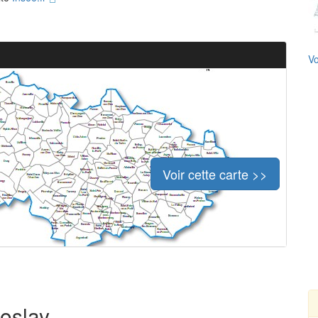
Vo
Voir cette carte >>
roslay