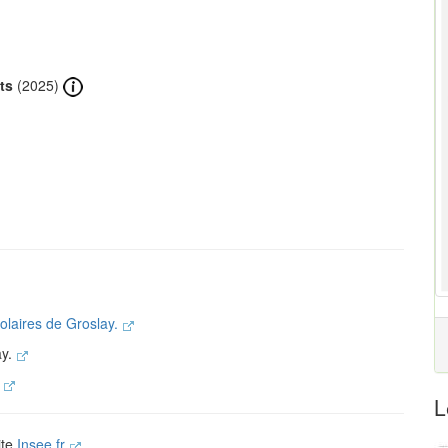
ts
(2025)
colaires de Groslay.
ay.
.
L
ite
Insee.fr