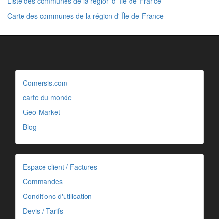
Liste des communes de la région d' Île-de-France
Carte des communes de la région d' Île-de-France
Comersis.com
carte du monde
Géo-Market
Blog
Espace client / Factures
Commandes
Conditions d'utilisation
Devis / Tarifs