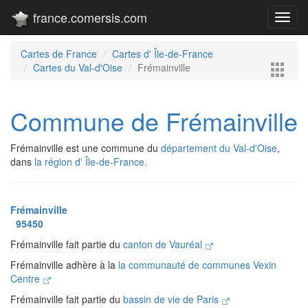
france.comersis.com
Toggl
navig
Cartes de France
Cartes d' Île-de-France
Cartes du Val-d'Oise
Frémainville
Commune de Frémainville
Frémainville est une commune du
département du Val-d'Oise
,
dans
la région d' Île-de-France.
Frémainville
95450
Frémainville fait partie du
canton de Vauréal
Frémainville adhère à la
la communauté de communes Vexin
Centre
Frémainville fait partie du
bassin de vie de Paris