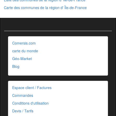
Carte des communes de la région d' Île-de-France
Comersis.com
carte du monde
Géo-Market
Blog
Espace client / Factures
Commandes
Conditions d'utilisation
Devis / Tarifs