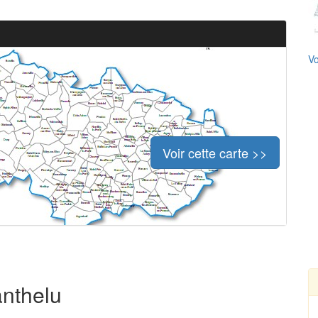
Vo
Voir cette carte >>
anthelu