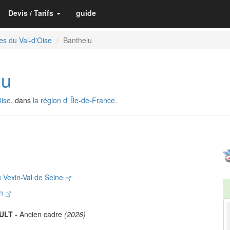
Devis / Tarifs
guide
es du Val-d'Oise
Banthelu
lu
Oise
, dans
la région d' Île-de-France.
Vexin-Val de Seine
in
AULT
- Ancien cadre
(2026)