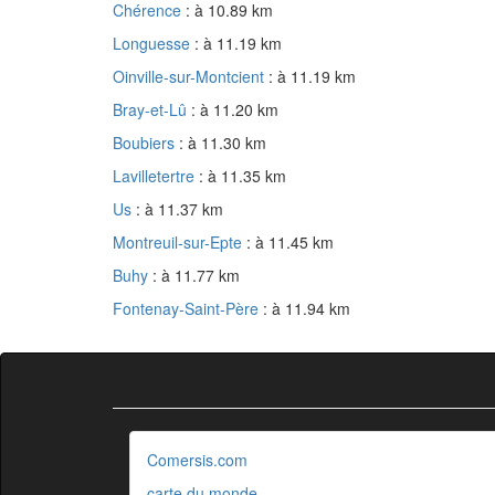
Chérence
: à 10.89 km
Longuesse
: à 11.19 km
Oinville-sur-Montcient
: à 11.19 km
Bray-et-Lû
: à 11.20 km
Boubiers
: à 11.30 km
Lavilletertre
: à 11.35 km
Us
: à 11.37 km
Montreuil-sur-Epte
: à 11.45 km
Buhy
: à 11.77 km
Fontenay-Saint-Père
: à 11.94 km
Comersis.com
carte du monde