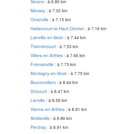
Serans
: à 6.80 km
Moussy
: à 7.02 km
Omerville
: à 7.15 km
Hadancourt-le-Haut-Clocher
: à 7.16 km
Lainville-en-Vexin
: à 7.44 km
Théméricourt
: à 7.53 km
Villers-en-Arthies
: à 7.66 km
Frémainville
: à 7.73 km
Montagny-en-Vexin
: à 7.75 km
Bouconvillers
: à 8.44 km
Drocourt
: à 8.47 km
Lierville
: à 8.59 km
Vienne-en-Arthies
: à 8.81 km
Ambleville
: à 8.86 km
Perchay
: à 8.91 km