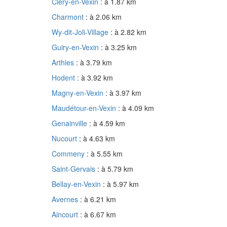
Cléry-en-Vexin
: à 1.87 km
Charmont
: à 2.06 km
Wy-dit-Joli-Village
: à 2.82 km
Guiry-en-Vexin
: à 3.25 km
Arthies
: à 3.79 km
Hodent
: à 3.92 km
Magny-en-Vexin
: à 3.97 km
Maudétour-en-Vexin
: à 4.09 km
Genainville
: à 4.59 km
Nucourt
: à 4.63 km
Commeny
: à 5.55 km
Saint-Gervais
: à 5.79 km
Bellay-en-Vexin
: à 5.97 km
Avernes
: à 6.21 km
Aincourt
: à 6.67 km