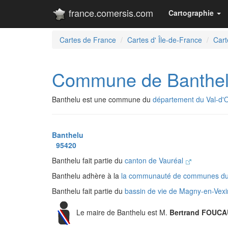
france.comersis.com
Cartographie
Cartes de France
Cartes d' Île-de-France
Cart
Commune de Banthe
Banthelu est une commune du
département du Val-d'
Banthelu
95420
Banthelu fait partie du
canton de Vauréal
Banthelu adhère à la
la communauté de communes du 
Banthelu fait partie du
bassin de vie de Magny-en-Vex
Le maire de Banthelu est M.
Bertrand FOUC