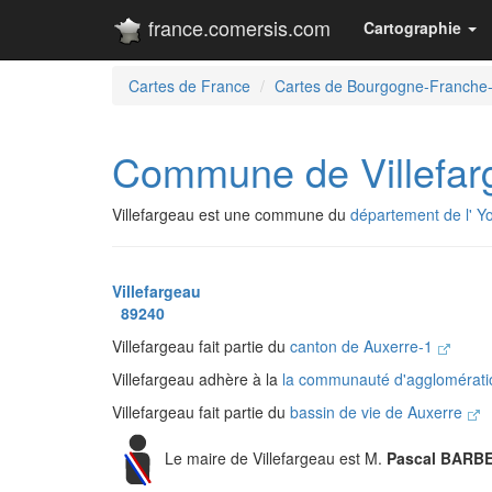
france.comersis.com
Cartographie
Cartes de France
Cartes de Bourgogne-Franche
Commune de Villefar
Villefargeau est une commune du
département de l' Y
Villefargeau
89240
Villefargeau fait partie du
canton de Auxerre-1
Villefargeau adhère à la
la communauté d'agglomératio
Villefargeau fait partie du
bassin de vie de Auxerre
Le maire de Villefargeau est M.
Pascal BARB