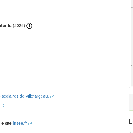
itants
(2025)
.
s scolaires de Villefargeau.
.
L
 le site
Insee.fr