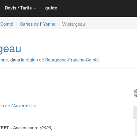
Devis / Tarifs
guide
-Comté
Cartes de l' Yonne
Villefargeau
geau
onne
, dans
la région de Bourgogne-Franche-Comté.
n de l'Auxerrois
ERET
- Ancien cadre
(2026)