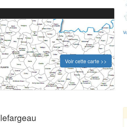
Vo
Voir cette carte >>
llefargeau