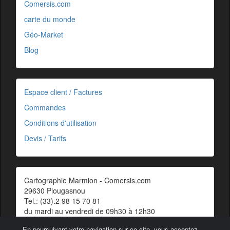
Comersis.com
carte du monde
Géo-Market
Blog
Espace client / Factures
Commandes
Conditions d'utilisation
Devis / Tarifs
Cartographie Marmion - Comersis.com
29630 Plougasnou
Tel.: (33).2 98 15 70 81
du mardi au vendredi de 09h30 à 12h30
Siret : 387 676 828 00057
En poursuivant votre navigation sur ce site, vous acceptez