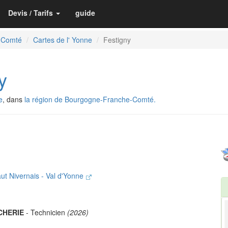
Devis / Tarifs
guide
-Comté
Cartes de l' Yonne
Festigny
y
e
, dans
la région de Bourgogne-Franche-Comté.
 Nivernais - Val d'Yonne
CHERIE
- Technicien
(2026)