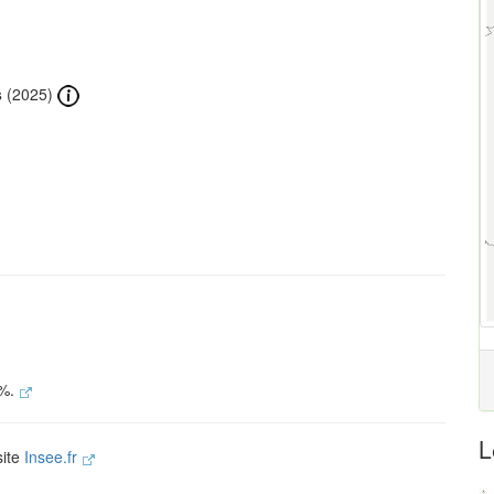
s
(2025)
 %.
L
site
Insee.fr