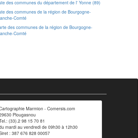
ste des communes du département de l' Yonne (89)
ste des communes de la région de Bourgogne-
ranche-Comté
rte des communes de la région de Bourgogne-
ranche-Comté
Cartographie Marmion - Comersis.com
29630 Plougasnou
Tel.: (33).2 98 15 70 81
du mardi au vendredi de 09h30 à 12h30
Siret : 387 676 828 00057