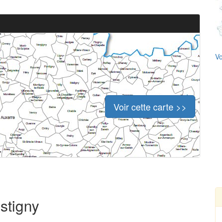
Vo
Voir cette carte >>
stigny