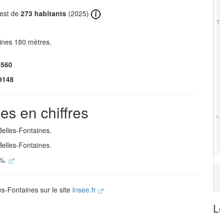
 est de
273 habitants
(2025)
ines 180 mètres.
9560
9148
es en chiffres
Belles-Fontaines.
Belles-Fontaines.
 %.
es-Fontaines sur le site
Insee.fr
L