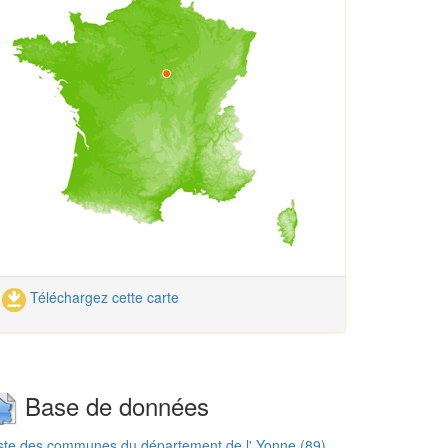
Téléchargez cette carte
Base de données
ste des communes du département de l' Yonne (89)